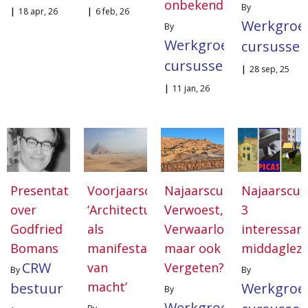
onbekend
By
|
18
apr, 26
|
6
feb, 26
Werkgroe
By
Werkgroep
cursusse
cursussen
|
28
sep, 25
|
11
jan, 26
Presentatie
Voorjaarscursus:
Najaarscursus:
Najaarscur
over
‘Architectuur
Verwoest,
3
Godfried
als
Verwaarloosd
interessan
Bomans
manifestatie
maar ook
middaglez
CRW
van
Vergeten?
By
By
macht’
bestuur
Werkgroe
By
Werkgroep