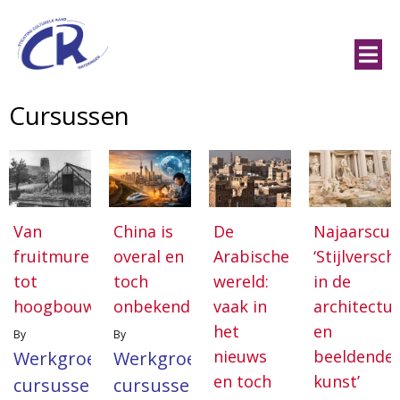
Cursussen
Van
China is
De
Najaarscur
fruitmuren
overal en
Arabische
‘Stijlversch
tot
toch
wereld:
in de
hoogbouwkassen
onbekend
vaak in
architectu
het
en
By
By
nieuws
beeldende
Werkgroep
Werkgroep
en toch
kunst’
cursussen
cursussen