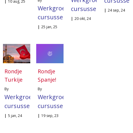
cursusse
By
|
10
aug, 25
Werkgroep
cursussen
|
24
sep, 24
cursussen
|
20
okt, 24
|
25
jan, 25
Rondje
Rondje
Turkije
Spanje!
By
By
Werkgroep
Werkgroep
cursussen
cursussen
|
5
jan, 24
|
19
sep, 23