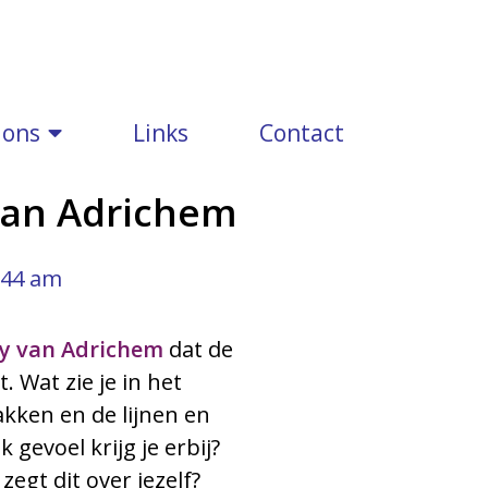
 ons
Links
Contact
van Adrichem
:44 am
y van Adrichem
dat de
. Wat zie je in het
lakken en de lijnen en
evoel krijg je erbij?
egt dit over jezelf?