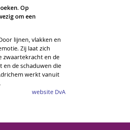
ezoeken. Op
wezig om een
Door lijnen, vlakken en
otie. Zij laat zich
de zwaartekracht en de
cht en de schaduwen die
Adrichem werkt vanuit
.
website DvA