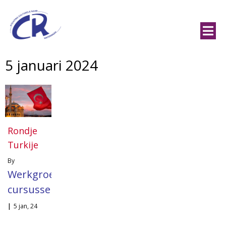
5 januari 2024
Rondje
Turkije
By
Werkgroep
cursussen
|
5
jan, 24